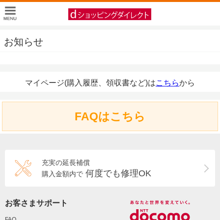
お知らせ
マイページ(購入履歴、領収書など)は
こちら
から
FAQはこちら
充実の延長補償
何度でも修理OK
購入金額内で
お客さまサポート
FAQ