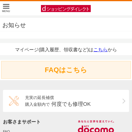
お知らせ
マイページ(購入履歴、領収書など)は
こちら
から
FAQはこちら
充実の延長補償
何度でも修理OK
購入金額内で
お客さまサポート
FAQ