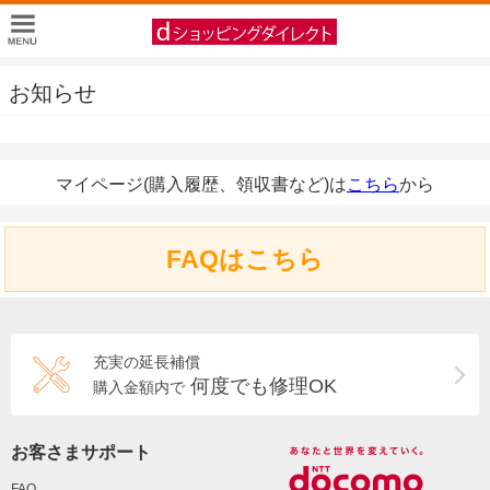
お知らせ
マイページ(購入履歴、領収書など)は
こちら
から
FAQはこちら
充実の延長補償
何度でも修理OK
購入金額内で
お客さまサポート
FAQ