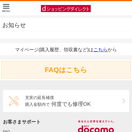
お知らせ
マイページ(購入履歴、領収書など)は
こちら
から
FAQはこちら
充実の延長補償
何度でも修理OK
購入金額内で
お客さまサポート
FAQ