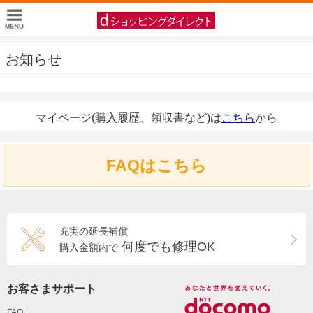
お知らせ
マイページ(購入履歴、領収書など)は
こちら
から
FAQはこちら
充実の延長補償
何度でも修理OK
購入金額内で
お客さまサポート
FAQ