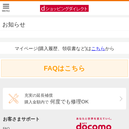
お知らせ
マイページ(購入履歴、領収書など)は
こちら
から
FAQはこちら
充実の延長補償
何度でも修理OK
購入金額内で
お客さまサポート
FAQ