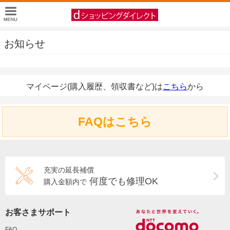
お知らせ
マイページ(購入履歴、領収書など)は
こちら
から
FAQはこちら
充実の延長補償
何度でも修理OK
購入金額内で
お客さまサポート
FAQ