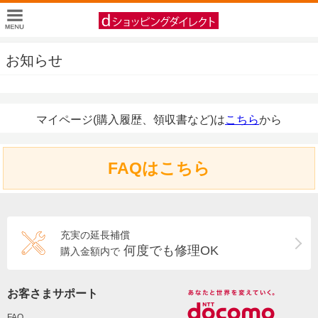
お知らせ
マイページ(購入履歴、領収書など)は
こちら
から
FAQはこちら
充実の延長補償
何度でも修理OK
購入金額内で
お客さまサポート
FAQ