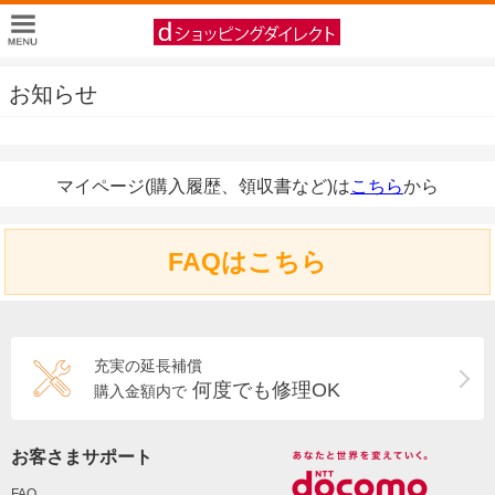
お知らせ
マイページ(購入履歴、領収書など)は
こちら
から
FAQはこちら
充実の延長補償
何度でも修理OK
購入金額内で
お客さまサポート
FAQ