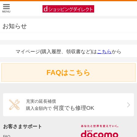
お知らせ
マイページ(購入履歴、領収書など)は
こちら
から
FAQはこちら
充実の延長補償
何度でも修理OK
購入金額内で
お客さまサポート
FAQ