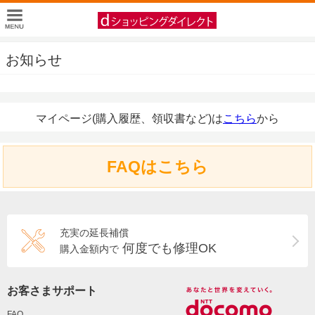
お知らせ
マイページ(購入履歴、領収書など)は
こちら
から
FAQはこちら
充実の延長補償
何度でも修理OK
購入金額内で
お客さまサポート
FAQ