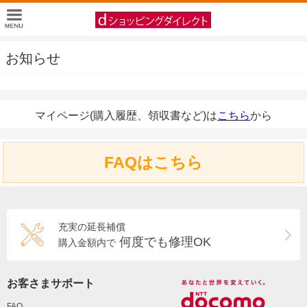
お知らせ
マイページ(購入履歴、領収書など)は
こちら
から
FAQはこちら
充実の延長補償
何度でも修理OK
購入金額内で
お客さまサポート
FAQ