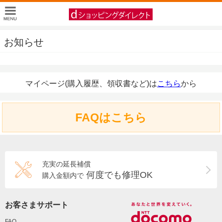
お知らせ
マイページ(購入履歴、領収書など)は
こちら
から
FAQはこちら
充実の延長補償
何度でも修理OK
購入金額内で
お客さまサポート
FAQ