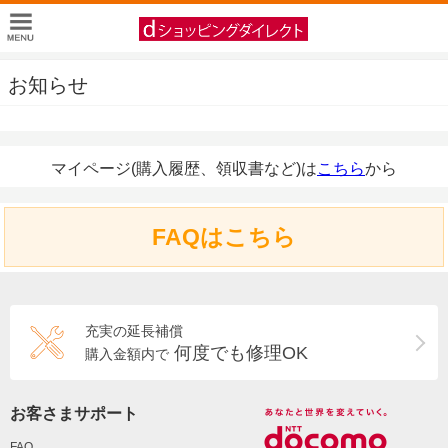
お知らせ
マイページ(購入履歴、領収書など)は
こちら
から
FAQはこちら
充実の延長補償
何度でも修理OK
購入金額内で
お客さまサポート
FAQ