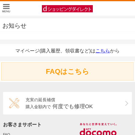
お知らせ
マイページ(購入履歴、領収書など)は
こちら
から
FAQはこちら
充実の延長補償
何度でも修理OK
購入金額内で
お客さまサポート
FAQ