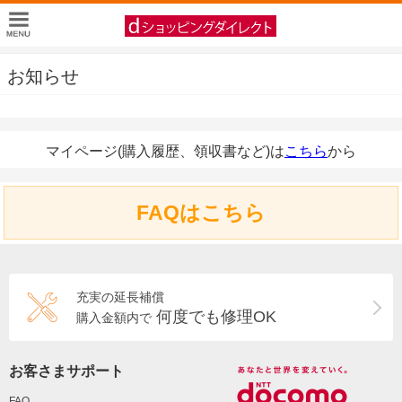
お知らせ
マイページ(購入履歴、領収書など)は
こちら
から
FAQはこちら
充実の延長補償
何度でも修理OK
購入金額内で
お客さまサポート
FAQ