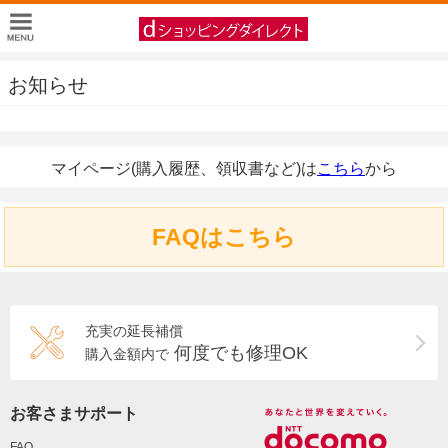
お知らせ
マイページ(購入履歴、領収書など)は
こちら
から
FAQはこちら
充実の延長補償
何度でも修理OK
購入金額内で
お客さまサポート
FAQ