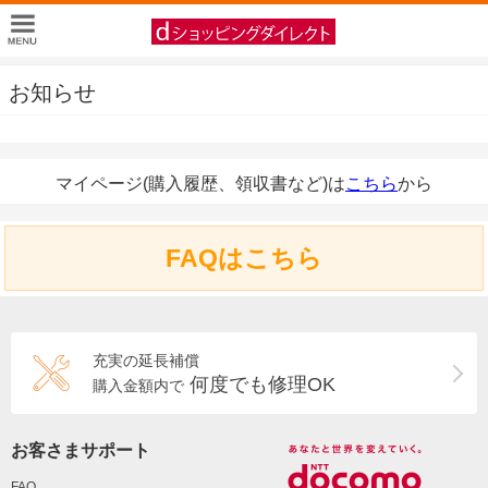
お知らせ
マイページ(購入履歴、領収書など)は
こちら
から
FAQはこちら
充実の延長補償
何度でも修理OK
購入金額内で
お客さまサポート
FAQ