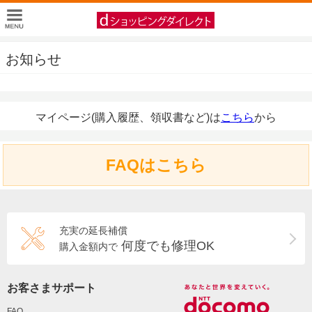
お知らせ
マイページ(購入履歴、領収書など)は
こちら
から
FAQはこちら
充実の延長補償
何度でも修理OK
購入金額内で
お客さまサポート
FAQ