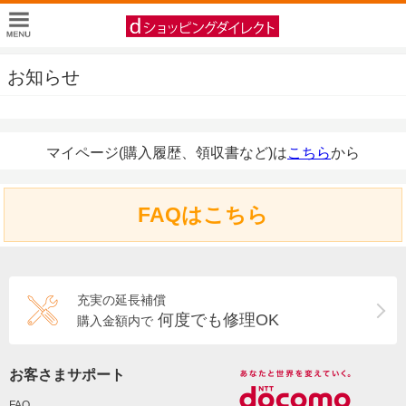
お知らせ
マイページ(購入履歴、領収書など)は
こちら
から
FAQはこちら
充実の延長補償
何度でも修理OK
購入金額内で
お客さまサポート
FAQ