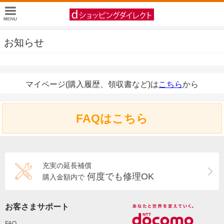
お知らせ
マイページ(購入履歴、領収書など)は
こちら
から
FAQはこちら
充実の延長補償
何度でも修理OK
購入金額内で
お客さまサポート
FAQ