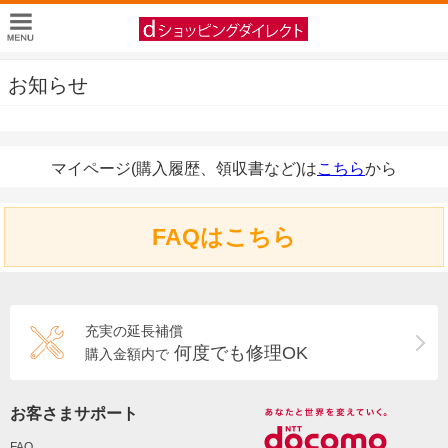
お知らせ
マイページ(購入履歴、領収書など)は
こちら
から
FAQはこちら
充実の延長補償
何度でも修理OK
購入金額内で
お客さまサポート
FAQ