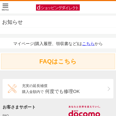
お知らせ
マイページ(購入履歴、領収書など)は
こちら
から
FAQはこちら
充実の延長補償
何度でも修理OK
購入金額内で
お客さまサポート
FAQ