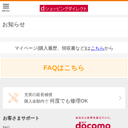
お知らせ
マイページ(購入履歴、領収書など)は
こちら
から
FAQはこちら
充実の延長補償
何度でも修理OK
購入金額内で
お客さまサポート
FAQ