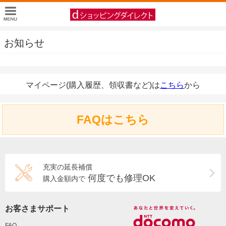
お知らせ
マイページ(購入履歴、領収書など)は
こちら
から
FAQはこちら
充実の延長補償
何度でも修理OK
購入金額内で
お客さまサポート
FAQ