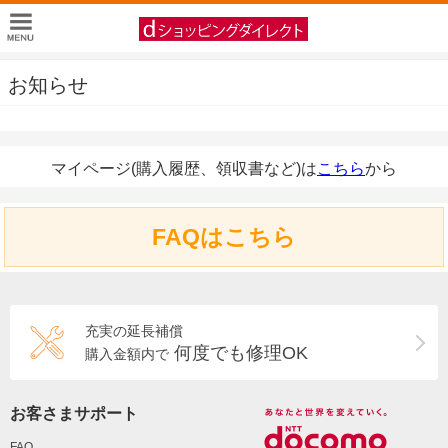
お知らせ
マイページ(購入履歴、領収書など)は
こちら
から
FAQはこちら
充実の延長補償
何度でも修理OK
購入金額内で
お客さまサポート
FAQ