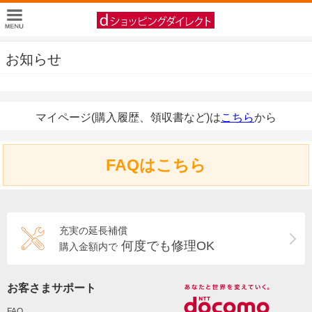
お知らせ
マイページ(購入履歴、領収書など)は
こちら
から
FAQはこちら
充実の延長補償
何度でも修理OK
購入金額内で
お客さまサポート
FAQ