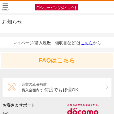
お知らせ
マイページ(購入履歴、領収書など)は
こちら
から
FAQはこちら
充実の延長補償
何度でも修理OK
購入金額内で
お客さまサポート
FAQ