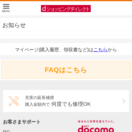
お知らせ
マイページ(購入履歴、領収書など)は
こちら
から
FAQはこちら
充実の延長補償
何度でも修理OK
購入金額内で
お客さまサポート
FAQ