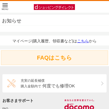
お知らせ
マイページ(購入履歴、領収書など)は
こちら
から
FAQはこちら
充実の延長補償
何度でも修理OK
購入金額内で
お客さまサポート
FAQ