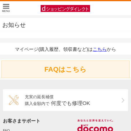
お知らせ
マイページ(購入履歴、領収書など)は
こちら
から
FAQはこちら
充実の延長補償
何度でも修理OK
購入金額内で
お客さまサポート
FAQ