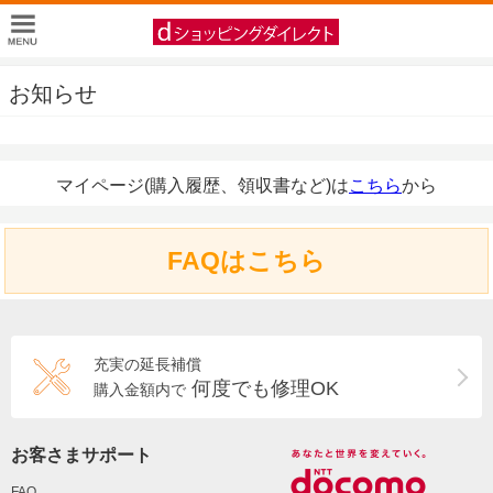
お知らせ
マイページ(購入履歴、領収書など)は
こちら
から
FAQはこちら
充実の延長補償
何度でも修理OK
購入金額内で
お客さまサポート
FAQ