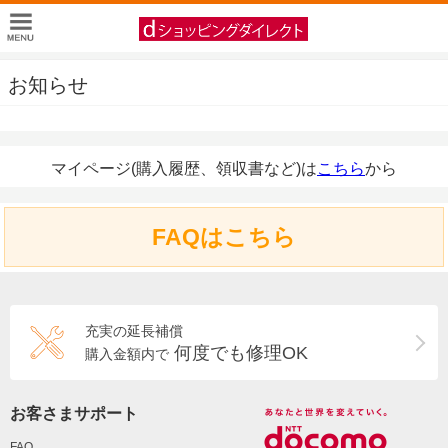
お知らせ
マイページ(購入履歴、領収書など)は
こちら
から
FAQはこちら
充実の延長補償
何度でも修理OK
購入金額内で
お客さまサポート
FAQ