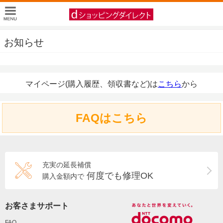
お知らせ
マイページ(購入履歴、領収書など)は
こちら
から
FAQはこちら
充実の延長補償
何度でも修理OK
購入金額内で
お客さまサポート
FAQ