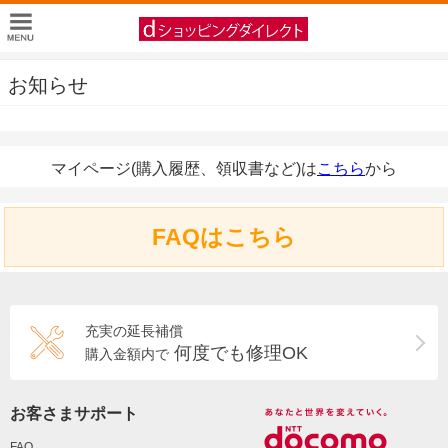
お知らせ
マイページ(購入履歴、領収書など)は
こちら
から
FAQはこちら
充実の延長補償
何度でも修理OK
購入金額内で
お客さまサポート
FAQ