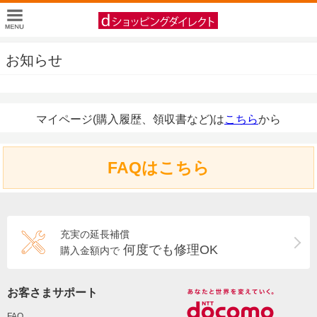
お知らせ
マイページ(購入履歴、領収書など)は
こちら
から
FAQはこちら
充実の延長補償
何度でも修理OK
購入金額内で
お客さまサポート
FAQ