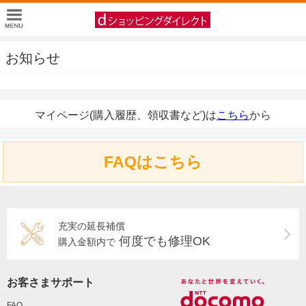
お知らせ
マイページ(購入履歴、領収書など)は
こちら
から
FAQはこちら
充実の延長補償
何度でも修理OK
購入金額内で
お客さまサポート
FAQ