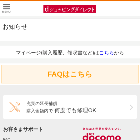
お知らせ
マイページ(購入履歴、領収書など)は
こちら
から
FAQはこちら
充実の延長補償
何度でも修理OK
購入金額内で
お客さまサポート
FAQ