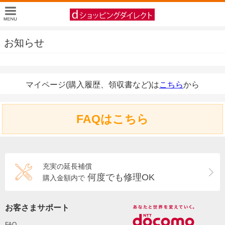
お知らせ
マイページ(購入履歴、領収書など)は
こちら
から
FAQはこちら
充実の延長補償
何度でも修理OK
購入金額内で
お客さまサポート
FAQ