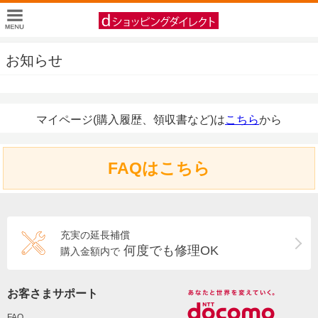
お知らせ
マイページ(購入履歴、領収書など)は
こちら
から
FAQはこちら
充実の延長補償
何度でも修理OK
購入金額内で
お客さまサポート
FAQ