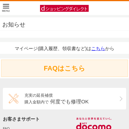
お知らせ
マイページ(購入履歴、領収書など)は
こちら
から
FAQはこちら
充実の延長補償
何度でも修理OK
購入金額内で
お客さまサポート
FAQ