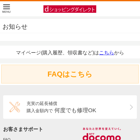
お知らせ
マイページ(購入履歴、領収書など)は
こちら
から
FAQはこちら
充実の延長補償
何度でも修理OK
購入金額内で
お客さまサポート
FAQ