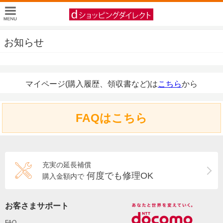
お知らせ
マイページ(購入履歴、領収書など)は
こちら
から
FAQはこちら
充実の延長補償
何度でも修理OK
購入金額内で
お客さまサポート
FAQ