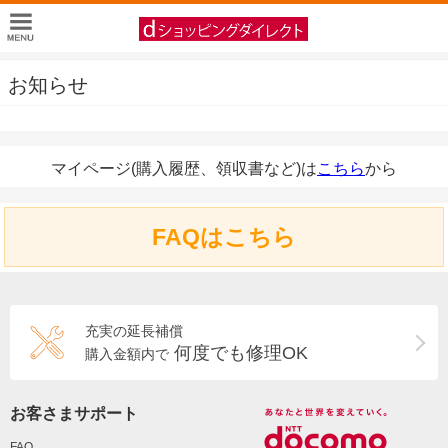
お知らせ
マイページ(購入履歴、領収書など)は
こちら
から
FAQはこちら
充実の延長補償
何度でも修理OK
購入金額内で
お客さまサポート
FAQ