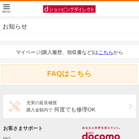
お知らせ
マイページ(購入履歴、領収書など)は
こちら
から
FAQはこちら
充実の延長補償
何度でも修理OK
購入金額内で
お客さまサポート
FAQ