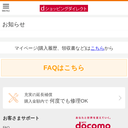
お知らせ
マイページ(購入履歴、領収書など)は
こちら
から
FAQはこちら
充実の延長補償
何度でも修理OK
購入金額内で
お客さまサポート
FAQ