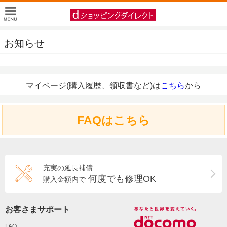
お知らせ
マイページ(購入履歴、領収書など)は
こちら
から
FAQはこちら
充実の延長補償
何度でも修理OK
購入金額内で
お客さまサポート
FAQ