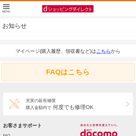
お知らせ
マイページ(購入履歴、領収書など)は
こちら
から
FAQはこちら
充実の延長補償
何度でも修理OK
購入金額内で
お客さまサポート
FAQ