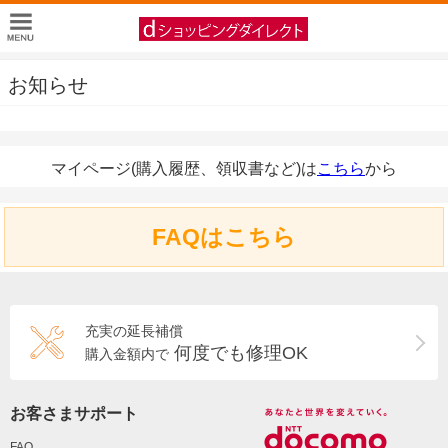
お知らせ
マイページ(購入履歴、領収書など)は
こちら
から
FAQはこちら
充実の延長補償
何度でも修理OK
購入金額内で
お客さまサポート
FAQ