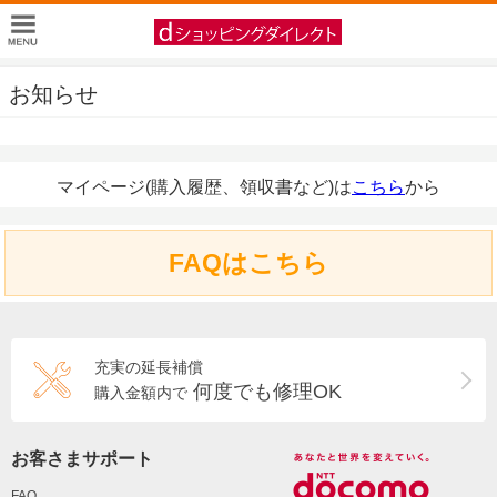
お知らせ
マイページ(購入履歴、領収書など)は
こちら
から
FAQはこちら
充実の延長補償
何度でも修理OK
購入金額内で
お客さまサポート
FAQ